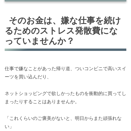
そのお金は、嫌な仕事を続けるためのストレス
発散費になっていませんか？
そのお金は、嫌な仕事を続け
るためのストレス発散費にな
給料が増えても「安心」できない理由
っていませんか？
仕事が苦しいのは、内容以上に「選べないこ
と」のせい
生活を小さく整えることは、自分の人生に「逃
仕事で嫌なことがあった帰り道、ついコンビニで高いスイ
げ道」を作ってあげること
ーツを買い込んだり、
まずは、自分のお金の使い方を優しく眺めてみ
ることから
ネットショッピングで欲しかったものを衝動的に買ってし
まったりすることはありませんか。
まとめ
「これくらいのご褒美がないと、明日からまた頑張れな
い」