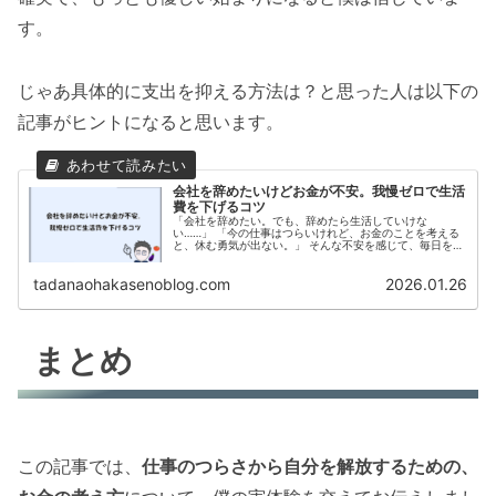
す。
じゃあ具体的に支出を抑える方法は？と思った人は以下の
記事がヒントになると思います。
会社を辞めたいけどお金が不安。我慢ゼロで生活
費を下げるコツ
「会社を辞めたい。でも、辞めたら生活していけな
い……」 「今の仕事はつらいけれど、お金のことを考える
と、休む勇気が出ない。」 そんな不安を感じて、毎日を過
ごしていませんか。 かつての僕も、全く同じでした。 僕
は大手メーカーの技術職として働い...
tadanaohakasenoblog.com
2026.01.26
まとめ
この記事では、
仕事のつらさから自分を解放するための、