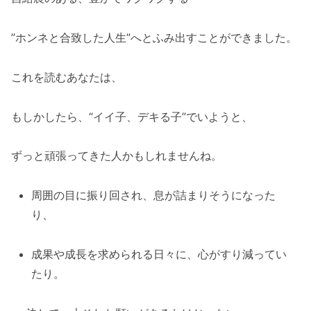
じゃあもう一度、聞かせてください
あなたが被るその仮面、少しだけ下ろして
”ホンネと合致した人生”へとふみ出すことができました。
みませんか？
でも、だからこそ、僕自身がとてつもなく
これを読むあなたは、
小心者だからこそ！
今なお忙しないこの社会の濁流から”半
もしかしたら、“イイ子、デキる子”でいようと、
歩”だけふみ出し、
ずっと頑張ってきた人かもしれませんね。
周囲の目に振り回され、息が詰まりそうになった
り、
成果や成長を求められる日々に、心がすり減ってい
たり。