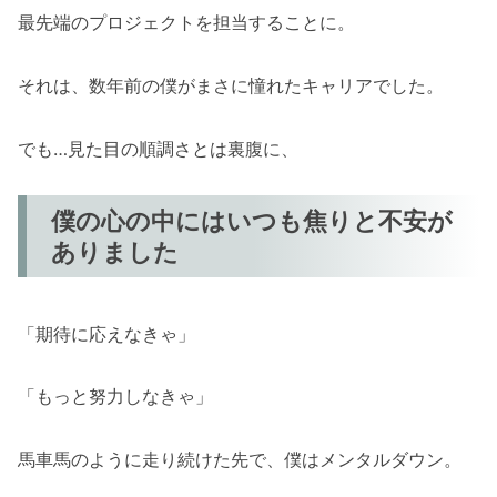
講座にも申し込みました
最先端のプロジェクトを担当することに。
それでも諦めきれず、ふと思い出した「小
さく暮らす」を試してみようと思いました
それは、数年前の僕がまさに憧れたキャリアでした。
僕は自転車5分の市民農園に通い始めまし
た
でも…見た目の順調さとは裏腹に、
あらためて、僕は「本当にやりたいこと」
と向き合いました
僕の心の中にはいつも焦りと不安が
「ああ…自分は、あの感覚で生きていきた
ありました
いんだ」
そんなとき、僕は「半農半X」という生き
方に出会いました
「期待に応えなきゃ」
「暮らしの自給率を上げれば、そんな生き
「もっと努力しなきゃ」
方も現実にできるんだ」
でも一方で、現実的な「お金の壁」も感じ
馬車馬のように走り続けた先で、僕はメンタルダウン。
ていました