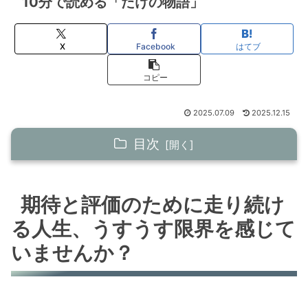
10分で読める「たけの物語」
X
Facebook
はてブ
コピー
2025.07.09
2025.12.15
目次
期待と評価のために走り続ける人生、うすうす
限界を感じていませんか？
期待と評価のために走り続け
僕の心の中にはいつも焦りと不安がありま
る人生、うすうす限界を感じて
した
いませんか？
でも、もがき苦しみながらも、「自分」と
「暮らし」を深く見つめた先で
自分のホンネに嘘をつかずに生きていきた