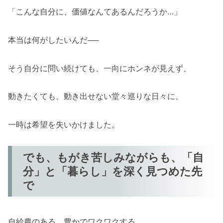
理想と現実のはざまで、妻との会話にもす
「こんな自分に、価値なんてあるんだろうか…」
れ違いが生まれていました
そしてついに、ある日の夕食の席でぶつか
本当は何がしたいんだ──
りました
夜、ひとりリビングで考えました
そう自分に問い続けても、一向にホンネが見えず、
「あぁ…オレって、本当の意味で自立して
ないのかもな…」
動きたくても、動き出せない堂々巡りな日々に、
――「自立」への願いと、「自立」に伴う
「責任」への怖さ
一時は希望を失いかけました。
あの夜、僕の中でカチッとスイッチが切り
替わりました
でも、もがき苦しみながらも、「自
不思議なことに、拒否感のあった職場復帰
分」と「暮らし」を深く見つめた先
への気持ちにも変化がありました
で
――あふれる涙で人生に光が途絶えたあの
日から、はや1年半
自給農のある、豊かでワクワクする