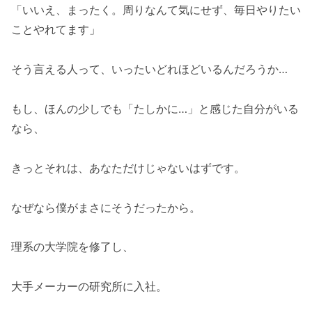
「いいえ、まったく。周りなんて気にせず、毎日やりたい
い
ことやれてます」
小学校、そこは僕が輝ける場所でした
そのまま地元の進学校、国立大学、大学院
そう言える人って、いったいどれほどいるんだろうか…
に進学
入社して間もなく、僕の心には、静かな違
もし、ほんの少しでも「たしかに…」と感じた自分がいる
和感が芽生えました
なら、
仕事もなかなか思うように進められません
でした
きっとそれは、あなただけじゃないはずです。
やはり職場はいつもピリついていました
なぜなら僕がまさにそうだったから。
やがて僕は、職場が恐くなっていきました
そして、その日は突然やってきました
理系の大学院を修了し、
僕の日々は急に静かになりました
でもホンネが見えず、焦る日々でした
大手メーカーの研究所に入社。
フリーランスの道もさがし、ライティング