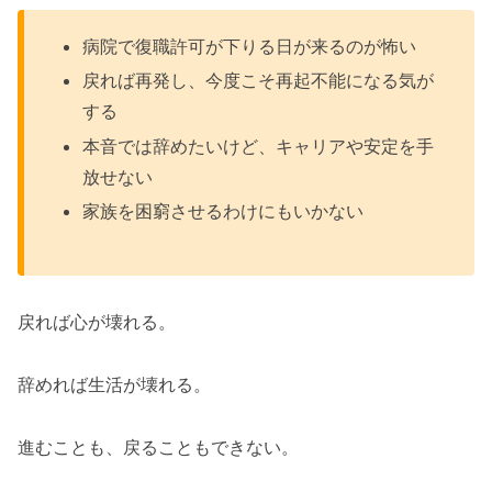
「人生の転機」は、ここから始まります
病院で復職許可が下りる日が来るのが怖い
適応障害を人生の転機に！暮らしと自分を見つ
戻れば再発し、今度こそ再起不能になる気が
め人生再起動した会社員のお話会
する
本音では辞めたいけど、キャリアや安定を手
放せない
家族を困窮させるわけにもいかない
戻れば心が壊れる。
辞めれば生活が壊れる。
進むことも、戻ることもできない。