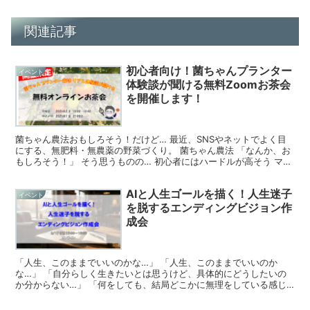
関連記事
初心者向け！菌ちゃんプランター
イベント
体験談が聞ける無料Zoomお茶会
を開催します！
菌ちゃん農法おもしろそう！だけど… 最近、SNSやネットでよく目
にする、無肥料・無農薬の野菜づくり。 菌ちゃん農法 「なんか、お
もしろそう！」 そう思うものの… 初心者にはハードルが高そう マン
ションのベランダでもできるの？ プランターで菌...
AIと人生ゴールを描く！人生迷子
イベント
を脱するエンディングビジョン作
成会
「人生、このままでいいのかな…」 「人生、このままでいいのか
な…」 「自分らしく生きたいとは思うけど、具体的にどうしたいの
か分からない…」 「何をしても、結局どこかに無理をしている感じ
が消えない…」 そんな風に感じていませんか？ 仕事は嫌い...