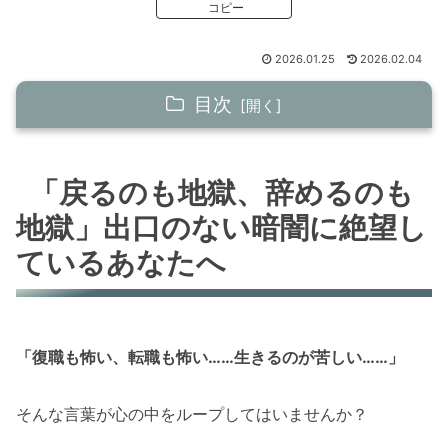
コピー
2026.01.25
2026.02.04
目次
「戻るのも地獄、辞めるのも地獄」出口のない
暗闇に絶望しているあなたへ
「戻るのも地獄、辞めるのも
地獄」出口のない暗闇に絶望し
かつての僕も、全く同じ暗闇の中にいました。
ているあなたへ
そんな僕が絶望を乗り越えられたのは……
その全プロセスを、少人数でじっくり分かち合
う場を作りました
「復職も怖い、転職も怖い……生きるのが苦しい……」
イベント情報
最大5名！適応障害を「人生の転機」にしたい
そんな言葉が心の中をループしてはいませんか？
方と深く向き合いたいと思っています