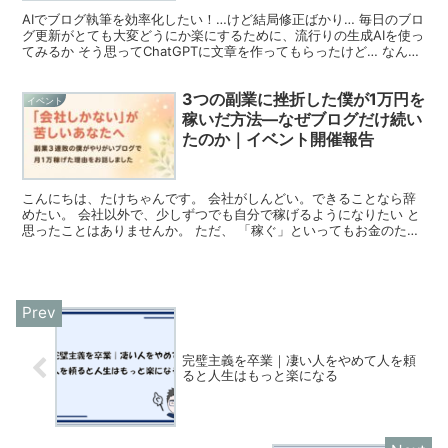
AIでブログ執筆を効率化したい！…けど結局修正ばかり… 毎日のブロ
グ更新がとても大変どうにか楽にするために、流行りの生成AIを使っ
てみるか そう思ってChatGPTに文章を作ってもらったけど… なんか
AIが作る文章って、違和感だらけ。 全然...
3つの副業に挫折した僕が1万円を
イベント
稼いだ方法―なぜブログだけ続い
たのか｜イベント開催報告
こんにちは、たけちゃんです。 会社がしんどい。できることなら辞
めたい。 会社以外で、少しずつでも自分で稼げるようになりたい と
思ったことはありませんか。 ただ、 「稼ぐ」といってもお金のため
にまた心が乗らないことをやるのは、もうイヤ！ なん...
完璧主義を卒業｜凄い人をやめて人を頼
ると人生はもっと楽になる