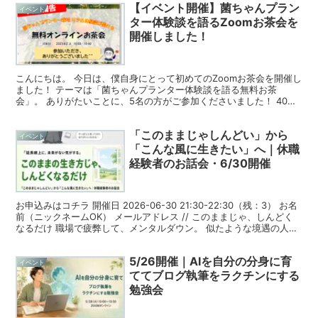
【イベント開催】菌ちゃんプラン
イベント
ター体験談を語るZoomお茶会を
開催しました！
こんにちは。 今日は、僕自身にとって初めてのZoomお茶会を開催し
ました！ テーマは「菌ちゃんプランター体験談を語る無料お茶
会」。 ありがたいことに、5名の方がご参加くださいました！ 40分
という短い時間で、しかもトラブルもあったのですが、...
「このままじゃしんどい」から
イベント
「こんな風に生きたい」へ｜休職
経験者のお話会・6/30開催
お申込みはコチラ 開催日 2026-06-30 21:30-22:30（残：3） お名
前（ニックネームOK） メールアドレス // このままじゃ、しんどく
なるだけ 職場で疲弊して、メンタルダウン。 似たような境遇の人が
書いた本やブログを読み...
5/26開催｜AIを自分の分身に育
イベント
ててブログ執筆をラクチンにする
勉強会