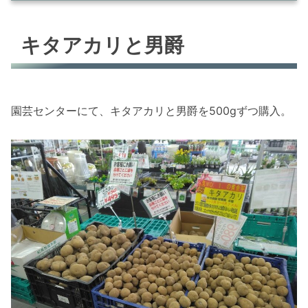
キタアカリと男爵
キタアカリと男爵
特に何もしない。ただ植えるだけでどうなるか
まとめ
園芸センターにて、キタアカリと男爵を500gずつ購入。