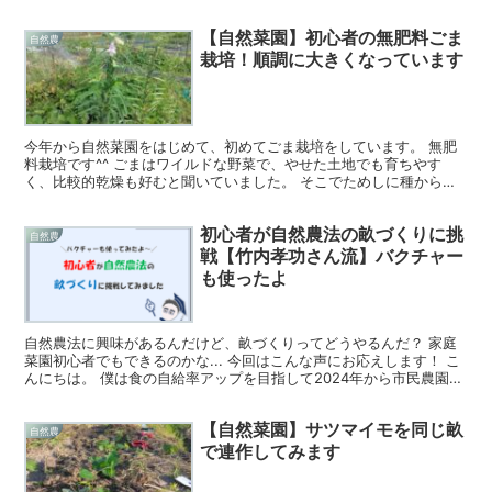
【自然菜園】初心者の無肥料ごま
自然農
栽培！順調に大きくなっています
今年から自然菜園をはじめて、初めてごま栽培をしています。 無肥
料栽培です^^ ごまはワイルドな野菜で、やせた土地でも育ちやす
く、比較的乾燥も好むと聞いていました。 そこでためしに種から育
ててみることにしたのです。 竹内孝功さんの著書を参考に...
初心者が自然農法の畝づくりに挑
自然農
戦【竹内孝功さん流】バクチャー
も使ったよ
自然農法に興味があるんだけど、畝づくりってどうやるんだ？ 家庭
菜園初心者でもできるのかな... 今回はこんな声にお応えします！ こ
んにちは。 僕は食の自給率アップを目指して2024年から市民農園で
家庭菜園をはじめました。 今年2025年は菌...
【自然菜園】サツマイモを同じ畝
自然農
で連作してみます