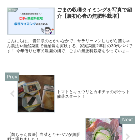
ごまの収穫タイミングを写真で紹
自然農
介【農初心者の無肥料栽培】
こんにちは。 愛知県のとかいなかで、サラリーマンしながら菌ちゃ
ん農法や自然菜園で自給農を実験する、家庭菜園2年目の30代パパで
す！ 今年借りた市民農園の畑で、ごまの無肥料栽培をやっていま
す！ 竹内孝功さん流の自然菜園です。 昨日、畑に行くと...
トマトとキュウリとカボチャのポケット
催芽スタート！
【菌ちゃん農法】白菜とキャベツが無肥
料で獲れました！