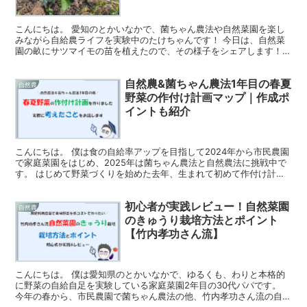
こんにちは。 愛知のとかいなかで、菌ちゃん農法や自然菜園を楽し
みながら自給農ライフを実験中のたけちゃんです！ 今日は、自然菜
園の畝にサツマイモの苗を植えたので、その様子をシェアします！
サツマイモを植えました こちらは竹内孝功さん流の自然菜...
自然農&菌ちゃん農法1年目の春夏
自然農
野菜の作付け計画マップ｜作成ポ
イントも紹介
こんにちは。 僕は食の自給率アップを目指して2024年から市民農園
で家庭菜園をはじめ、2025年は菌ちゃん農法と自然農法に挑戦中で
す。 はじめて野菜づくりを始めた去年、生まれて初めて作付け計画
マップなるものを作りました。 作付け計画マップと...
初心者が実践レビュー！自然菜園
自然農
のきゅうり栽培方法とポイント
【竹内孝功さん流】
こんにちは。 僕は愛知県のとかいなかで、ゆるくも、わりと本格的
に野菜の自給自足を実験している家庭菜園2年目の30代パパです。
今年の春から、市民農園で菌ちゃん農法の他、竹内孝功さん流の自然
菜園を実験しています。 >>初心者が自然農法の畝づく...