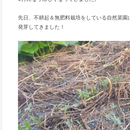
先日、不耕起＆無肥料栽培をしている自然菜園
発芽してきました！