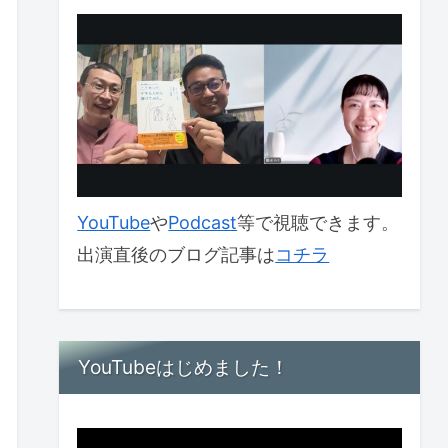
YouTube
や
Podcast
等で視聴できます。
出演直後のブログ記事は
コチラ
YouTubeはじめました！
動