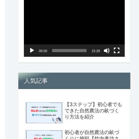
画
プ
レ
ー
ヤ
00:00
15:28
ー
人気記事
【3ステップ】初心者でも
できた自然農法の畝づく
り方法を紹介
初心者が自然農法の畝づ
くりに挑戦【竹内孝功さ