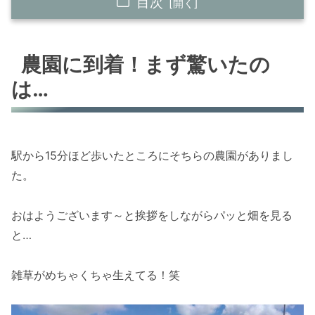
目次
農園に到着！まず驚いたのは…
農園に到着！まず驚いたの
農業体験いざ！
は…
自然農は収穫量の安定性と美味しさのトレード
オフがある
マジで自然農の野菜がうますぎた
駅から15分ほど歩いたところにそちらの農園がありまし
自然農法を始めるときのアドバイス
た。
自分は”つくる楽しさ”を分かち合いたい！
おはようございます～と挨拶をしながらパッと畑を見る
まとめ｜自然農法、やりたい！
と…
雑草がめちゃくちゃ生えてる！笑