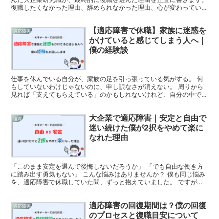
復職したくなかった理由、辞められなかった理由、心が変わっていっ
た3つの経緯まで。
【適応障害で休職】家族に迷惑を
適応障害
かけていると感じてしまう人へ｜
僕の経験談
仕事を休んでいる自分が、家族の足を引っ張っている気がする。 何
もしていないわけじゃないのに、申し訳なさが消えない。 周りから
見れば「支えてもらえている」のかもしれないけれど、自分の中では
ずっと「迷惑をかけている」という感覚がある。 実は僕も...
大企業で適応障害｜安定と自由で
復職
迷い続けた僕が2択をやめて楽に
なれた理由
「このまま安定を選んで後悔しないだろうか」 「でも自由な働き方
に踏み出す勇気もない」 こんな悩みはありませんか？ 僕も同じ悩み
を、適応障害で休職していた間、ずっと抱えていました。 ですが、
安定か自由かのどちらが正解かを決めようとするのをやめ...
適応障害の回復期間は？僕の回復
適応障害
のプロセスと復職目安について