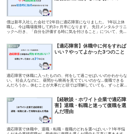
僕は新卒入社した会社で2年目に適応障害になりました。 1年以上休
職し、今は職場復帰して約3ヶ月半になります。 先日メンタルクリニ
ックへ行き、「自分を評価する時に気を付けること」について、先生
と会話する中でいくつか学びがあったので、シェアさせ...
【適応障害】休職中に何をすれば
適応障害
いい？やってよかった3つのこと
適応障害で休職に入ったものの、何をして過ごせばいいのかわからな
い。 社会人なのに、昼間から映画を見てていいのかな…復職できる
んだろうか… 休むことが大事だと頭では理解していても、ずっと家
にいると焦りが出てきてしまうものです。 そんな不安が胸...
【経験談・ホワイト企業で適応障
復職
害】退職・転職と迷って復職を選
んだ理由
適応障害で休職中、退職・転職・復職のどれを選べばいい？1年半悩
んだ大企業研究職が、最終的に復職を選んだ理由を正直に書きます。