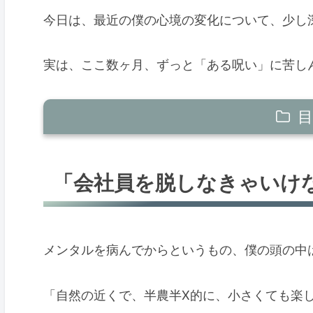
今日は、最近の僕の心境の変化について、少し
実は、ここ数ヶ月、ずっと「ある呪い」に苦し
目
「会社員を脱しなきゃいけない」という
「会社員を脱しなきゃいけ
2度目の休職を経て気づいた、意外な「
揺れる自分、雑魚な自分を許してみる
メンタルを病んでからというもの、僕の頭の中
葛藤そのものが、誰かの価値になるかも
「自然の近くで、半農半X的に、小さくても楽