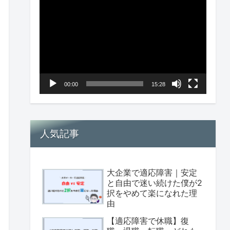
画
プ
レ
ー
ヤ
00:00
15:28
ー
人気記事
大企業で適応障害｜安定
と自由で迷い続けた僕が2
択をやめて楽になれた理
由
【適応障害で休職】復