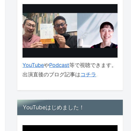
YouTube
や
Podcast
等で視聴できます。
出演直後のブログ記事は
コチラ
YouTubeはじめました！
動