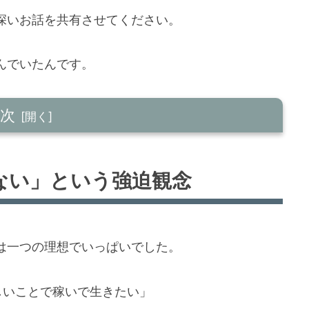
深いお話を共有させてください。
んでいたんです。
次
強迫観念
ない」という強迫観念
心地よさ」
は一つの理想でいっぱいでした。
しれない
しいことで稼いで生きたい」