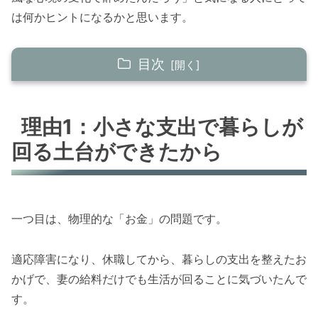
は何かヒントになるかと思います。
目次
理由1：小さな支出で暮らしが回る土台ができた
から
理由1：小さな支出で暮らしが
回る土台ができたから
理由2：人生の時間を費やすことに意味を見出
せる活動に出会えたから
理由3：キャリアへの執着が薄れてきたから
一つ目は、物理的な「お金」の問題です。
会社をやめたいと思ってから僕がやってきたこ
と
適応障害になり、休職してから、暮らしの支出を整えたお
まとめ
かげで、妻の給料だけでも生活が回ることに気づいたんで
す。