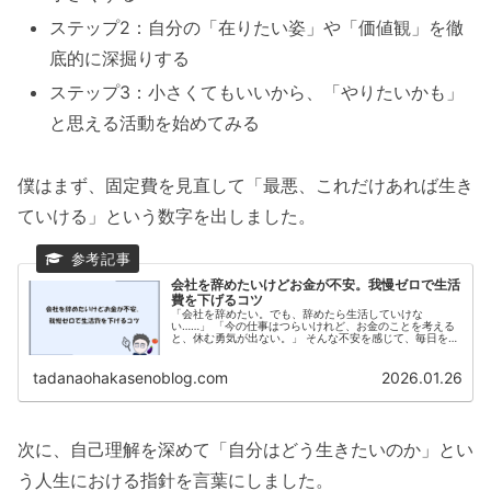
ステップ2：自分の「在りたい姿」や「価値観」を徹
底的に深掘りする
ステップ3：小さくてもいいから、「やりたいかも」
と思える活動を始めてみる
僕はまず、固定費を見直して「最悪、これだけあれば生き
ていける」という数字を出しました。
会社を辞めたいけどお金が不安。我慢ゼロで生活
費を下げるコツ
「会社を辞めたい。でも、辞めたら生活していけな
い……」 「今の仕事はつらいけれど、お金のことを考える
と、休む勇気が出ない。」 そんな不安を感じて、毎日を過
ごしていませんか。 かつての僕も、全く同じでした。 僕
は大手メーカーの技術職として働い...
tadanaohakasenoblog.com
2026.01.26
次に、自己理解を深めて「自分はどう生きたいのか」とい
う人生における指針を言葉にしました。