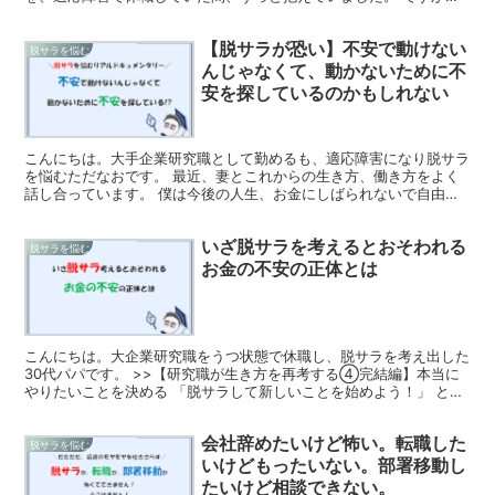
安定か自由かのどちらが正解かを決めようとするのをやめ...
【脱サラが恐い】不安で動けない
脱サラを悩む
んじゃなくて、動かないために不
安を探しているのかもしれない
こんにちは。大手企業研究職として勤めるも、適応障害になり脱サラ
を悩むただなおです。 最近、妻とこれからの生き方、働き方をよく
話し合っています。 僕は今後の人生、お金にしばられないで自由に
やりたいことして生きていきたい、 これまでの生き方から...
いざ脱サラを考えるとおそわれる
脱サラを悩む
お金の不安の正体とは
こんにちは。大企業研究職をうつ状態で休職し、脱サラを考え出した
30代パパです。 >>【研究職が生き方を再考する④完結編】本当に
やりたいことを決める 「脱サラして新しいことを始めよう！」 と決
めてから、不定期に、わりと頻繁に胸のざわつきを感じ...
会社辞めたいけど怖い。転職した
脱サラを悩む
いけどもったいない。部署移動し
たいけど相談できない。