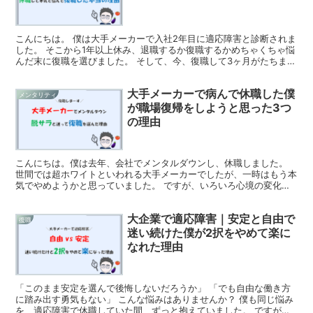
こんにちは。 僕は大手メーカーで入社2年目に適応障害と診断されま
した。 そこから1年以上休み、退職するか復職するかめちゃくちゃ悩
んだ末に復職を選びました。 そして、今、復職して3ヶ月がたちます
が、睡眠障害で2週間ほど休ませてもらっています。...
大手メーカーで病んで休職した僕
メンタリティ
が職場復帰をしようと思った3つ
の理由
こんにちは。僕は去年、会社でメンタルダウンし、休職しました。
世間では超ホワイトといわれる大手メーカーでしたが、一時はもう本
気でやめようかと思っていました。 ですが、いろいろ心境の変化も
あり、復職することにしました。 今現在は、本格復帰に向...
大企業で適応障害｜安定と自由で
復職
迷い続けた僕が2択をやめて楽に
なれた理由
「このまま安定を選んで後悔しないだろうか」 「でも自由な働き方
に踏み出す勇気もない」 こんな悩みはありませんか？ 僕も同じ悩み
を、適応障害で休職していた間、ずっと抱えていました。 ですが、