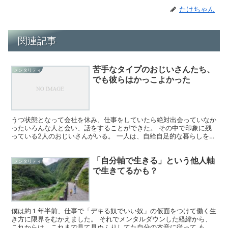
たけちゃん
関連記事
苦手なタイプのおじいさんたち、
メンタリティ
でも彼らはかっこよかった
うつ状態となって会社を休み、仕事をしていたら絶対出会っていなか
ったいろんな人と会い、話をすることができた。 その中で印象に残
っている2人のおじいさんがいる。 一人は、自給自足的な暮らしをし
つつ、自然によりそった暮らしを体感できるゲストハウス...
「自分軸で生きる」という他人軸
メンタリティ
で生きてるかも？
僕は約１年半前、仕事で「デキる奴でいい奴」の仮面をつけて働く生
き方に限界をむかえました。 それでメンタルダウンした経緯から、
これからは、これまで見て見ぬふりしてた自分の本音に従って もっ