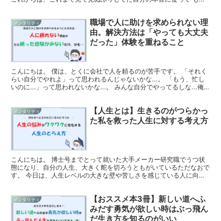
と無邪気に心地よく生きたい、と再び歩きはじめました。 ...
職場で人に助けを求められない理
メンタリティ
由。解決方法は「やっても大丈夫
だった」体験を重ねること
こんにちは。 僕は、とくに会社で人を頼るのが苦手です。 「それく
らい自分でやれよ」って思われるんじゃないかな...。 「もう、忙し
いのに...」って思われないかな...。 みんな自分でやってるしな...俺
も頑張らないとダメよな... って。...
【人生とは】生きるのがつらかっ
メンタリティ
た私を救った人生に対する考え方
こんにちは。 博士号までとって就いた大手メーカー研究職でうつ状
態になり、自分の人生、大きく舵を切ろうともがいているただなおで
す。 今日は、人生レベルの大きな壁や苦しさを感じている人に向け
て、生きることが前向きになる「人生のとらえ方」に関する...
【おススメ本3冊】新しい道へふ
メンタリティ
みだす勇気が欲しい時はぶっ飛ん
だ生き方を知るのがいい