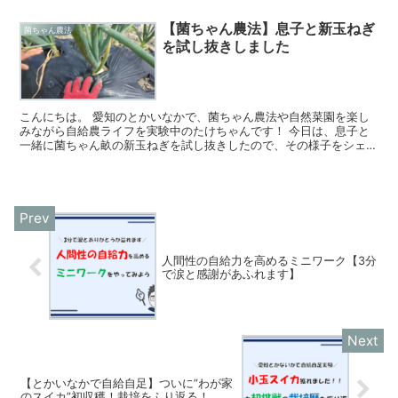
いまま枯れしまうという案件を対策しました。 >>きゅ...
【菌ちゃん農法】息子と新玉ねぎ
菌ちゃん農法
を試し抜きしました
こんにちは。 愛知のとかいなかで、菌ちゃん農法や自然菜園を楽し
みながら自給農ライフを実験中のたけちゃんです！ 今日は、息子と
一緒に菌ちゃん畝の新玉ねぎを試し抜きしたので、その様子をシェア
します！ 玉ねぎが育ってきました 去年の11月ごろに植...
人間性の自給力を高めるミニワーク【3分
で涙と感謝があふれます】
【とかいなかで自給自足】ついに”わが家
のスイカ”初収穫！栽培をふり返る！