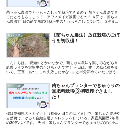
菌ちゃん農法でとうもろこしって栽培できるの？ 菌ちゃん農法で育
てたとうもろこしって、アワノメイガ被害でるの？ 今回は、菌ちゃ
ん農法1年目の畝で無肥料栽培中のとうもろこしについて、収穫まで
あと1か月という時期の現状をお伝えします！ こんにちは...
【菌ちゃん農法】放任栽培のごぼ
菌ちゃん農法
うを初収穫！
こんにちは。 愛知のとかいなかで、菌ちゃん農法を楽しみながら自
給農ライフを実験中のたけちゃんです！ 今日は、昨年の秋に種をま
いて、正直「あ〜、これ失敗したかな…」と半分諦めていたごぼうの
収穫報告です。 ごぼうって、育てるのが難しいイメージが...
菌ちゃんプランターできゅうりの
菌ちゃん農法
無肥料栽培③初収穫できまし
た！
僕は愛知県のトカイナカ（都会と田舎のはざま）で、菌ちゃん農法や
自然農で、ゆるく自給自足チャレンジをしている、家庭菜園歴2年目
の30代パパです。 先日、菌ちゃんプランターできゅうりの実が小さ