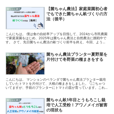
【菌ちゃん農法】家庭菜園初心者
菌ちゃん農法
でもできた菌ちゃん畝づくりの方
法（後半）
こんにちは。 僕は食の自給率アップを目指して、2024から市民農園
で家庭菜園をはじめ、2025年は菌ちゃん農法と自然農法に挑戦中で
す。 さて、先日菌ちゃん農法の畝づくり前半を終え、今回、ようや
く最後まで完成させることができました。 >>【菌...
菌ちゃん農法プランター夏野菜を
菌ちゃん農法
片付けて冬野菜の種まきをする
こんにちは。 マンションのベランダで菌ちゃん農法プランター栽培
していたトマトを片付けて、大根の種まきをしました。 👇ごちゃつ
いてますが、手前のプランターにトマトの苗が育っています。これを
まずは撤去しました。 👇株元で茎から切り落としました。...
菌ちゃん畝1年目とうもろこし栽
菌ちゃん農法
培で人工受粉！アワノメイガ被害
の現状も