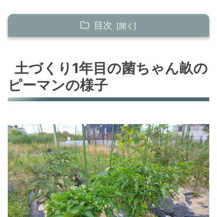
目次
土づくり1年目の菌ちゃん畝のピーマンの様子
土づくり1年目の菌ちゃん畝の
でもよく見ると、葉がなにやら…
ピーマンの様子
「なんの病気かな？」そんなときはグーグルレ
ンズ！
まとめ｜菌ちゃん畝1年目はいろいろ学びが多
い！