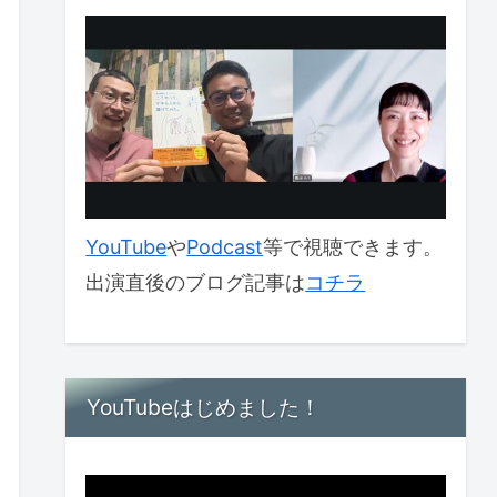
YouTube
や
Podcast
等で視聴できます。
出演直後のブログ記事は
コチラ
YouTubeはじめました！
動