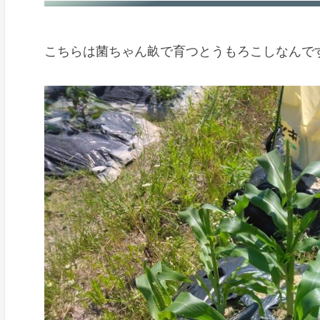
にんにくを初収穫！
こちらは菌ちゃん畝で育つとうもろこしなんで
まくわうりの定植