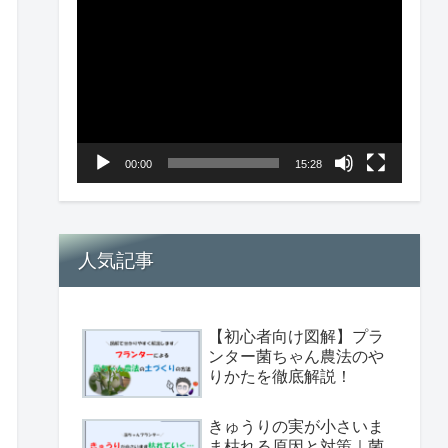
画
プ
レ
ー
ヤ
00:00
15:28
ー
人気記事
【初心者向け図解】プラ
ンター菌ちゃん農法のや
りかたを徹底解説！
きゅうりの実が小さいま
ま枯れる原因と対策｜菌