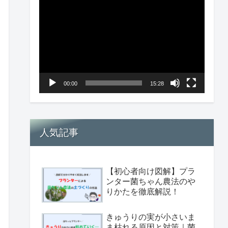
画
プ
レ
ー
ヤ
00:00
15:28
ー
人気記事
【初心者向け図解】プラ
ンター菌ちゃん農法のや
りかたを徹底解説！
きゅうりの実が小さいま
ま枯れる原因と対策｜菌