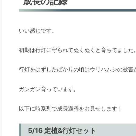
成長の記録
5/16 定植&行灯セット
5/19 本葉が増えてきた＆支柱セット
6/2 行灯をはずす
いい感じです。
6/4 ウリハムシさんにむしゃむしゃ
6/12 つるが伸びてきた
初期は行灯に守られてぬくぬくと育ちてました
6/18 茂ってきた
6/20 最新の様子
行灯をはずしたばかりの頃はウリハムシの被害
栽培管理とポイント
ガンガン育っています。
初期は行灯でウリハムシ対策
誘引。コツは横方向への誘因
以下に時系列で成長過程をお見せします！
親づるの摘心
水やりについて
5/16 定植&行灯セット