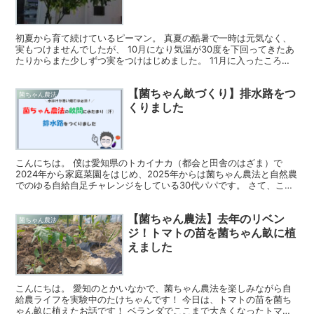
初夏から育て続けているピーマン。 真夏の酷暑で一時は元気なく、
実もつけませんでしたが、 10月になり気温が30度を下回ってきたあ
たりからまた少しずつ実をつけはじめました。 11月に入ったころの
ピーマンの様子 11月上旬の今のピーマンの様子で...
【菌ちゃん畝づくり】排水路をつ
菌ちゃん農法
くりました
こんにちは。 僕は愛知県のトカイナカ（都会と田舎のはざま）で
2024年から家庭菜園をはじめ、2025年からは菌ちゃん農法と自然農
でのゆる自給自足チャレンジをしている30代パパです。 さて、この
3月に市民農園で借りた畑で菌ちゃん畝をつくったの...
【菌ちゃん農法】去年のリベン
菌ちゃん農法
ジ！トマトの苗を菌ちゃん畝に植
えました
こんにちは。 愛知のとかいなかで、菌ちゃん農法を楽しみながら自
給農ライフを実験中のたけちゃんです！ 今日は、トマトの苗を菌ち
ゃん畝に植えたお話です！ ベランダでここまで大きくなったトマト