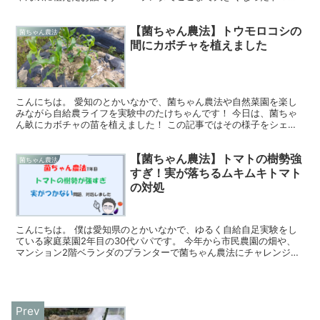
苗 去年、唯一の失敗がトマトだった 菌ちゃん農法を始め...
【菌ちゃん農法】トウモロコシの
菌ちゃん農法
間にカボチャを植えました
こんにちは。 愛知のとかいなかで、菌ちゃん農法や自然菜園を楽し
みながら自給農ライフを実験中のたけちゃんです！ 今日は、菌ちゃ
ん畝にカボチャの苗を植えました！ この記事ではその様子をシェア
したいと思います！ トウモロコシの間にカボチャを植えま...
【菌ちゃん農法】トマトの樹勢強
菌ちゃん農法
すぎ！実が落ちるムキムキトマト
の対処
こんにちは。 僕は愛知県のとかいなかで、ゆるく自給自足実験をし
ている家庭菜園2年目の30代パパです。 今年から市民農園の畑や、
マンション2階ベランダのプランターで菌ちゃん農法にチャレンジし
ています！ 3月末につくった菌ちゃん畝。 その後、や...