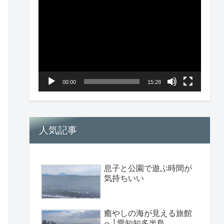
画
プ
レ
ー
ヤ
00:00
15:28
ー
人気記事
息子と公園で遊ぶ時間が
気持ちいい
癒やしの海が見える旅館
へ│愛知知多半島