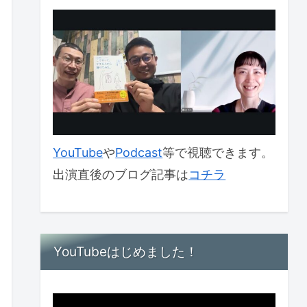
YouTube
や
Podcast
等で視聴できます。
出演直後のブログ記事は
コチラ
YouTubeはじめました！
動