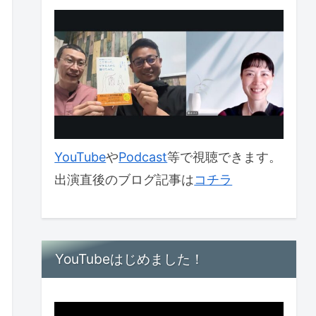
YouTube
や
Podcast
等で視聴できます。
出演直後のブログ記事は
コチラ
YouTubeはじめました！
動