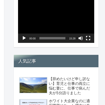
画
プ
レ
ー
ヤ
00:00
15:28
ー
人気記事
【辞めたいけど申し訳な
い】育児と仕事の両立に
悩む妻に、仕事で病んだ
夫が5分語りました
ホワイト大企業なのに適