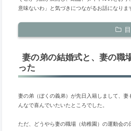
意味ないわ」と気づきにつながるお話になりま
目
妻の弟の結婚式と、妻の職場の運動会の
妻の弟の結婚式と、妻の職
そもそも妻は最近つかれて仕事から帰っ
った
妻のいらだち、そして涙のうったえ
僕が感じたこと
妻の弟（ぼくの義弟）が先日入籍しまして、妻
んなで喜んでいたいたところでした。
ただ、どうやら妻の職場（幼稚園）の運動会の