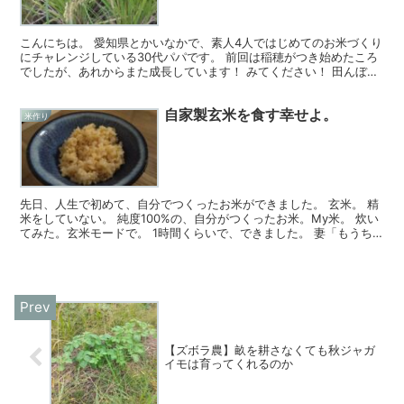
こんにちは。 愛知県とかいなかで、素人4人ではじめてのお米づくり
にチャレンジしている30代パパです。 前回は稲穂がつき始めたころ
でしたが、あれからまた成長しています！ みてください！ 田んぼ一
面、お米の穂がなり揃ってきました😊 よく見るやつ...
自家製玄米を食す幸せよ。
米作り
先日、人生で初めて、自分でつくったお米ができました。 玄米。 精
米をしていない。 純度100%の、自分がつくったお米。My米。 炊い
てみた。玄米モードで。 1時間くらいで、できました。 妻「もうち
ょっと、こんもり盛ったらいいのに」 妻は昔か...
【ズボラ農】畝を耕さなくても秋ジャガ
イモは育ってくれるのか