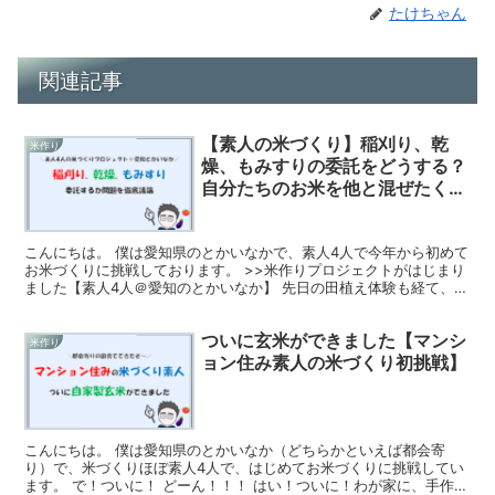
たけちゃん
関連記事
【素人の米づくり】稲刈り、乾
米作り
燥、もみすりの委託をどうする？
自分たちのお米を他と混ぜたくな
い！
こんにちは。 僕は愛知県のとかいなかで、素人4人で今年から初めて
お米づくりに挑戦しております。 >>米作りプロジェクトがはじまり
ました【素人4人＠愛知のとかいなか】 先日の田植え体験も経て、無
事田植えは終了しまして、 >>【素人がお米と仕事...
ついに玄米ができました【マンシ
米作り
ョン住み素人の米づくり初挑戦】
こんにちは。 僕は愛知県のとかいなか（どちらかといえば都会寄
り）で、米づくりほぼ素人4人で、はじめてお米づくりに挑戦してい
ます。 で！ついに！ どーん！！！ はい！ついに！わが家に、手作り