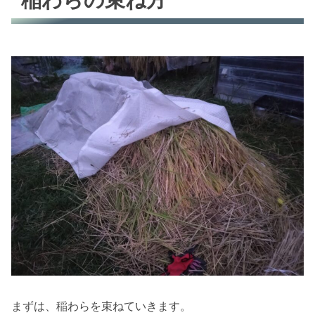
はざかけ
まとめ
まずは、稲わらを束ねていきます。