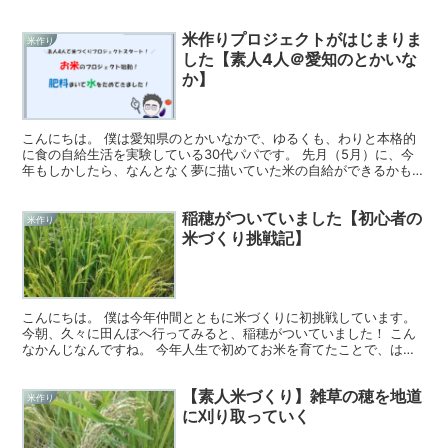
お米が！！できたーーー！！ 100%玄米！減農薬の！...
米作りプロジェクトがはじまりま
米作り
した【素人4人＠愛知のとかいな
か】
こんにちは。 僕は愛知県のとかいなかで、ゆるくも、わりと本格的
に食の自給生活を実験している30代パパです。 先月（5月）に、今
年もしかしたら、なんとなく夢に描いていた米の自給ができるかもし
れない話が急浮上しました。 >>なんとなくの夢だった...
稲穂がついていました【初心者の
米作り
米づくり挑戦記】
こんにちは。 僕は今年仲間とともに米づくりに初挑戦しています。
今朝、久々に田んぼへ行ってみると、稲穂がついていました！ こん
なかんじなんですね。 今年人生で初めてお米を育てたことで、はじ
めてこんなにまじまじと観察しました。 ちなみに、７月...
【素人米づくり】雑草の穂を地道
米作り
に刈り取っていく