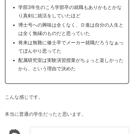
学部3年生のころ学部卒の就職もありかもとかな
６．研究者コミュニティの拡がりと先輩博
り真剣に就活をしていたほど
士との出会い
博士号への興味は全くなく、Ｄ進は自分の人生と
７．未開の地を戦略的に切り拓いていくワ
は全く無縁のものだと思っていた
クワク感
将来は無難に修士卒でメーカー就職だろうなぁっ
最後に
てぼんやり思ってた
配属研究室は実験演習授業がちょっと楽しかった
から、という理由で決めた
こんな感じです。
本当に普通の学生だったと思います。