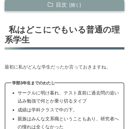
目次
私はどこにでもいる普通の理系学生
私はどこにでもいる普通の理
配属後、はじめから研究が楽しいわけではなか
系学生
った
D進に至るまでの７つの転換点
１．装置を使いこなせれば少しずつ実験が
最初に私がどんな学生だったか言っておきますね。
楽しくなってきた
２．自分独自のアイディアを試すワクワク
学部3年生までのわたし
感
サークルに明け暮れ、テスト直前に過去問の追い
３．世界の最先端に立っている高揚感
込み勉強で何とか乗り切るタイプ
４．初回は震えた学会発表も経験と共にワ
成績は学科クラスで中の下。
クワクへ
親族はみんな文系職ということもあり、研究者へ
５．論文執筆は意外にも自分の性に合って
の憧れは全くなかった
いた