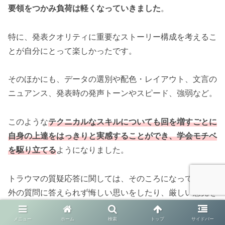
要領をつかみ負荷は軽くなっていきました
。
特に、発表クオリティに重要なストーリー構成を考えるこ
とが自分にとって楽しかったです。
そのほかにも、データの選別や配色・レイアウト、文言の
ニュアンス、発表時の発声トーンやスピード、強弱など。
このような
テクニカルなスキルについても回を増すごとに
自身の上達をはっきりと実感することができ、学会モチベ
を駆り立てる
ようになりました。
トラウマの質疑応答に関しては、そのころになっても想定
外の質問に答えられず悔しい思いをしたり、厳しい意見を
受けて研究の意義にすら疑念を抱いてしまうことが多くあ
りました。
メニュー
ホーム
検索
トップ
サイドバー