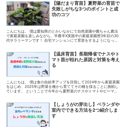
【陽だまり育苗】夏野菜の育苗で
育苗
失敗しがちな3つのポイントと成
功のコツ
こんにちは。 僕は愛知県のとかいなかにて自然菜園や菌ちゃん農法
で家庭菜園を楽しみながら、半農半X実践中の家庭菜園歴3年目の30
代サラリーマンです！ 自宅マンションにて育苗をするようになって2
年目となります。 今現在4月で、夏野菜の育苗をして...
【温床育苗】長期帰省でナスやト
育苗
マト苗が枯れた原因と対策を考え
る
こんにちは。 僕は食の自給率アップを目指して2024年から家庭菜園
をはじめ、2025年は野菜を種から育ててその種を採ることに挑戦し
ています。 ということで今年から夏野菜のナスやトマトやピーマン
の育苗にトライしています。 3月末、5日間帰省し...
【しょうがの芽出し】ベランダや
育苗
室内でできる方法を2つ紹介しま
す