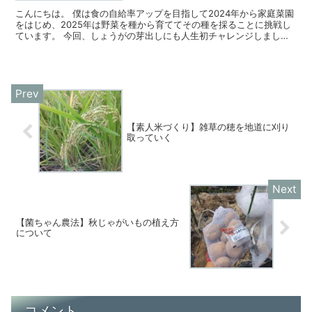
こんにちは。 僕は食の自給率アップを目指して2024年から家庭菜園
をはじめ、2025年は野菜を種から育ててその種を採ることに挑戦し
ています。 今回、しょうがの芽出しにも人生初チャレンジしまし
た！ 本やネットで調べて、室内やマンションのベラン...
【素人米づくり】雑草の穂を地道に刈り
取っていく
【菌ちゃん農法】秋じゃがいもの植え方
について
コメント