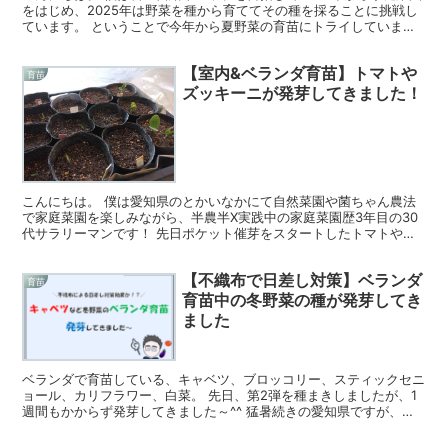
をはじめ、2025年は野菜を種から育ててその種を採ることに挑戦し
ています。 ということで今年から夏野菜の育苗にトライしていま
す。 が...やってみてわかったのが、野菜によって...
【室内&ベランダ育苗】トマトや
育苗
ズッキーニが発芽してきました！
こんにちは。 僕は愛知県のとかいなかにて自然菜園や菌ちゃん農法
で家庭菜園を楽しみながら、半農半X実践中の家庭菜園歴3年目の30
代サラリーマンです！ 先日ポケット催芽をスタートしたトマトやズ
ッキーニの種が、発芽しました！ >>ポケット催芽でト...
【不織布で日差し対策】ベランダ
育苗
育苗中の冬野菜の種が発芽してき
ました
ベランダで育苗している、キャベツ、ブロッコリー、スティックセニ
ョール、カリフラワー、白菜。 先日、第2弾を種まきしましたが、1
週間もかからず発芽してきました～^^ 猛暑続きの愛知県ですが、不
織布による日差しよけで、今のところ育っています！ ...