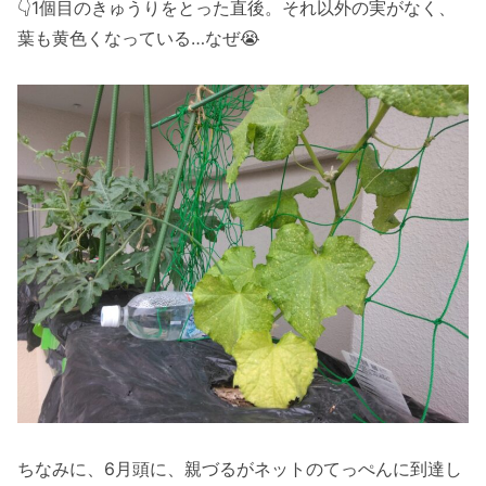
👇1個目のきゅうりをとった直後。それ以外の実がなく、
葉も黄色くなっている…なぜ😭
ちなみに、6月頭に、親づるがネットのてっぺんに到達し