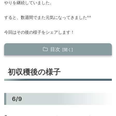
やりを継続していました。
すると、数週間でまた元気になってきました^^
今回はその後の様子をシェアします！
目次
初収穫後の様子
初収穫後の様子
6/9
6/18 水やりで様子を見守ります
6/20 ミニきゅうりがなった！
7/5 なんかもっさりしてきたよ～^^
6/9
まとめ