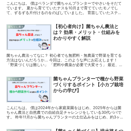
こんにちは。 僕はベランダで菌ちゃんプランターでやさいをそだて
ています。 夏から育てていたナスを10月まで育てていたモノでし
て、ずるずる片付けるのをのばしていました。 育苗していたスティ
ックセニョールやブロッコリー、そろそろ植えた方がいいよ...
【初心者向け】菌ちゃん農法と
菌ちゃん農法
は？ 効果・メリット・仕組みを
わかりやすく解説
菌ちゃん農法ってなに？ 初心者でも無肥料・無農薬で野菜を育てる
方法はないんだろうか... 今回は、このような声にお応えします！
「野菜づくりは難しい」 「肥料や農薬が必要で大変そう」 最近、家
庭菜園に抱きがちなこんなイメージをくつがえし、 ...
菌ちゃんプランターで種から野菜
菌ちゃん農法
づくりするポイント【小カブ栽培
からの学び】
こんにちは。 僕は2024年から家庭菜園をはじめ、2025年からは菌
ちゃん農法と自然農での自給自足チャレンジをしている30代パパで
す。 昨年11月から菌ちゃんプランターの土仕込みをはじめ、約3ヶ月
後の2月に小カブの種まきをしました。 そして...
【菌ちゃん畝づくり】排水路をつ