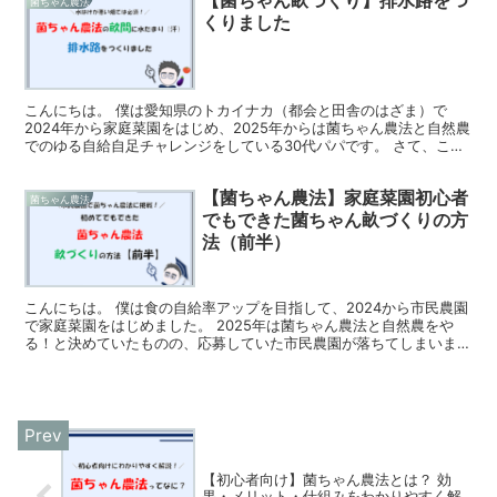
菌ちゃん農法
くりました
こんにちは。 僕は愛知県のトカイナカ（都会と田舎のはざま）で
2024年から家庭菜園をはじめ、2025年からは菌ちゃん農法と自然農
でのゆる自給自足チャレンジをしている30代パパです。 さて、この
3月に市民農園で借りた畑で菌ちゃん畝をつくったの...
【菌ちゃん農法】家庭菜園初心者
菌ちゃん農法
でもできた菌ちゃん畝づくりの方
法（前半）
こんにちは。 僕は食の自給率アップを目指して、2024から市民農園
で家庭菜園をはじめました。 2025年は菌ちゃん農法と自然農をや
る！と決めていたものの、応募していた市民農園が落ちてしまいまし
た。 どうしよか～と明け暮れていたところ、今の市...
【初心者向け】菌ちゃん農法とは？ 効
果・メリット・仕組みをわかりやすく解