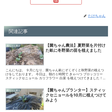
たけちゃん
関連記事
【菌ちゃん農法】夏野菜を片付け
菌ちゃん農法
た畝に冬野菜の苗を植えました
こんにちは。 ９月になり、菌ちゃん畝にぞくぞくと秋野菜の植えつ
けをしております。 今日は、朝の１時間で きゃべつ ブロッコリー
スティックセニョール カリフラワー 白菜 を植えつけてきました！
今年の春から菌ちゃん農法をはじめ、夏野菜を栽培...
【菌ちゃんプランター】スティッ
菌ちゃん農法
クセニョールを10月に植えつけて
みよう