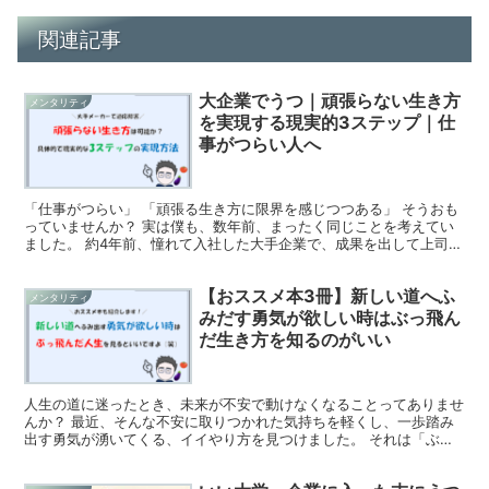
関連記事
大企業でうつ｜頑張らない生き方
メンタリティ
を実現する現実的3ステップ｜仕
事がつらい人へ
「仕事がつらい」 「頑張る生き方に限界を感じつつある」 そうおも
っていませんか？ 実は僕も、数年前、まったく同じことを考えてい
ました。 約4年前、憧れて入社した大手企業で、成果を出して上司や
周りに認められようと必死にやったその先で僕は病んで...
【おススメ本3冊】新しい道へふ
メンタリティ
みだす勇気が欲しい時はぶっ飛ん
だ生き方を知るのがいい
人生の道に迷ったとき、未来が不安で動けなくなることってありませ
んか？ 最近、そんな不安に取りつかれた気持ちを軽くし、一歩踏み
出す勇気が湧いてくる、イイやり方を見つけました。 それは「ぶっ
とんだ生き方をしている人」の人生を覗き見ること。 彼ら...