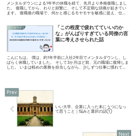
メンタルダウンによる1年半の休職を経て、先月より本格復職しまし
た。 復職してから、わりと頻繁に、そして不定期な頭痛が起きてい
ます。 復職後の職場で、何かと感じるモヤモヤを敏感に捉え、仕事
をしつつ頭の片隅でぐるぐる考えていることも多く、 朝起...
「この程度で疲れてていいのか
メンタリティ
な」がんばりすぎている同僚の言
葉に考えさせられた話
こんにちは。 僕は、約1年半前に入社2年目でメンタルダウンし、し
ばらく休職していました。 そして3か月ほど前、元の職場に復帰しま
した。 いまは軽めの業務を担当しながら、少しずつ仕事に慣れてい
っているところです。 今日は、職場で数少ない同世代...
いい大学、企業に入った末にうつになっ
て思うこと｜悩みと選択の話①