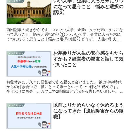
いい大学、企業に入った末にうつ
メンタリティ
になって思うこと｜悩みと選択の
話③
前回記事の続きからです。 >>いい大学、企業に入った末にうつにな
って思うこと｜悩みと選択の話① >>いい大学、企業に入った末に
うつになって思うこと｜悩みと選択の話② どうぞ。 人生の引力 少
し話が逸れるけれど。人生には、大なり小なりいくつも...
お墓参りが人生の安心感をもたら
メンタリティ
すかも？経営者の親友と話して気
づいたこと
お盆休みに、久々に経営者である親友と会いました。 彼は中学時代
からの付き合いで、僕にとって唯一といっていいほどの親友です。
半年ぶりに再会し、カフェで2時間ほど近況を報告し合いました。 そ
こで僕は、彼に過去の記事で書いた「人生に真の安心をも...
以前よりためらいなく休めるよう
メンタリティ
になってきた【適応障害からの復
職】