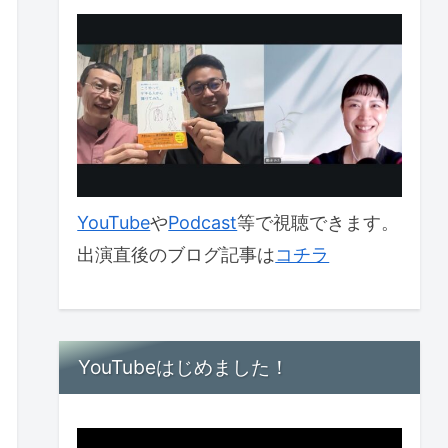
YouTube
や
Podcast
等で視聴できます。
出演直後のブログ記事は
コチラ
YouTubeはじめました！
動