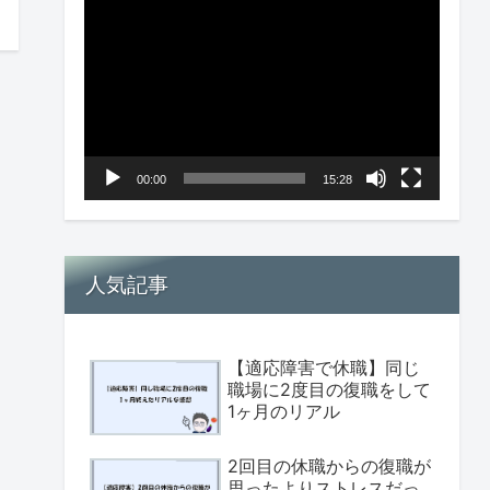
画
プ
レ
ー
ヤ
00:00
15:28
ー
人気記事
【適応障害で休職】同じ
職場に2度目の復職をして
1ヶ月のリアル
2回目の休職からの復職が
思ったよりストレスだっ