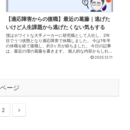
【適応障害からの復職】最近の葛藤｜逃げた
いけど人生課題から逃げたくない気もする
僕はホワイトな大手メーカーに研究職として入社し、2年
目でうつ状態となり適応障害で休職しました。 今は1年半
の休職を経て復職し、約3ヶ月が経ちました。 今日の記事
は、最近の僕の葛藤を書きます。 個人的な内容かもしれま
せんが、同じように悩むだれ...
2025.12.11
のページ
次
2
へ