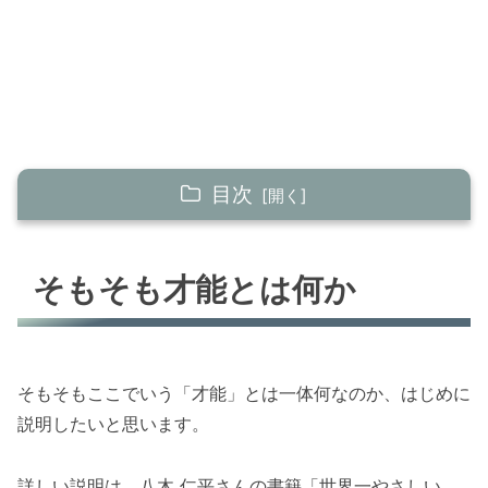
目次
そもそも才能とは何か
そもそも才能とは何か
才能とは自然とやってしまう言動のこと
なぜ才能を理解する必要があるのか
才能を活かせるとパフォーマンスが自然と
高まる
そもそもここでいう「才能」とは一体何なのか、はじめに
説明したいと思います。
才能は短所にもなる
才能を意識的に長所として発揮できれば最
詳しい説明は、八木 仁平さんの書籍「世界一やさしい