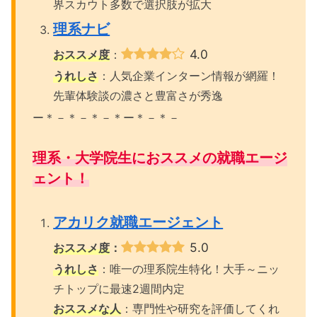
界スカウト多数で選択肢が拡大
理系ナビ
4.0
おススメ度
：
うれしさ
：人気企業インターン情報が網羅！
先輩体験談の濃さと豊富さが秀逸
ー＊－＊－＊－＊ー＊－＊－
理系・大学院生におススメの就職エージ
ェント！
アカリク就職エージェント
5.0
おススメ度
：
うれしさ
：唯一の理系院生特化！大手～ニッ
チトップに最速2週間内定
おススメな人
：専門性や研究を評価してくれ