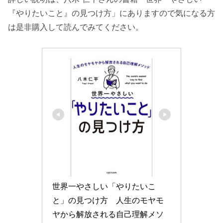
強
『やりたいこと』の見つけ方」にありますので気になる方
研究活動は才能を見つけやすい
は是非購入して読んでみてください。
才能は自分では気づきづらい
研究では多様な作業を経験している
才能の見つけ方
才能を見つける方法
質問に答えるときのコツ
才能を見つけやすかった6つの質問
1. これまでの人生で充実していた経験は何
か
2. あまり頑張ってないのに褒められたり感
謝されたことは何か
世界一やさしい「やりたいこ
3. 飽きずにできることは何か
と」の見つけ方　人生のモヤモ
ヤから解放される自己理解メソ
4. やっていると時間があっという間に過ぎ