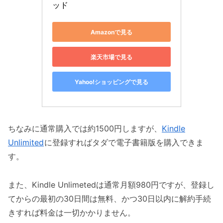
ッド
ることは何か
5. 気づいたら自然とやっていることは何か
Amazonで見る
6. 人からよく注意されることは何か
実際に回答した感想｜あらゆる場面で才能が発
楽天市場で見る
揮されていることに気づく
Yahoo!ショッピングで見る
最後に
ちなみに通常購入では約1500円しますが、
Kindle
Unlimited
に登録すればタダで電子書籍版を購入できま
す。
また、Kindle Unlimetedは通常月額980円ですが、登録し
てからの最初の30日間は無料、かつ30日以内に解約手続
きすれば料金は一切かかりません。