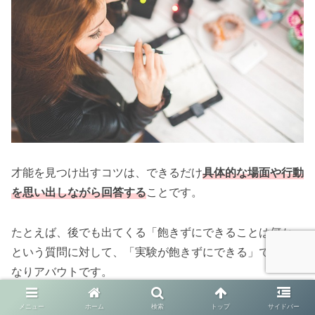
才能を見つけ出すコツは、できるだけ
具体的な場面や行動
を思い出しながら回答する
ことです。
たとえば、後でも出てくる「飽きずにできることは何か」
という質問に対して、「実験が飽きずにできる」では、か
なりアバウトです。
メニュー
ホーム
検索
トップ
サイドバー
実験をするにしても様々な作業があり、それぞれあらゆる