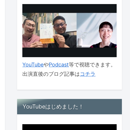
YouTube
や
Podcast
等で視聴できます。
出演直後のブログ記事は
コチラ
YouTubeはじめました！
動