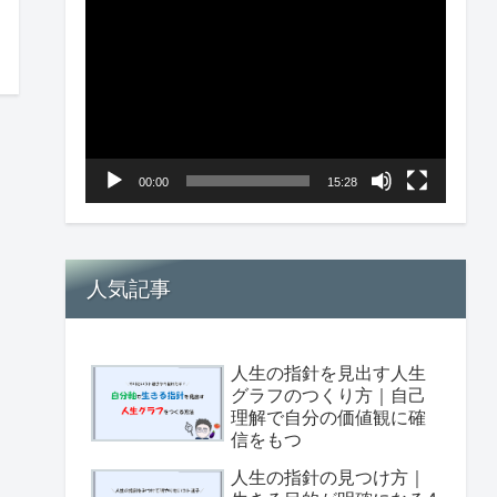
画
プ
レ
ー
ヤ
00:00
15:28
ー
人気記事
人生の指針を見出す人生
グラフのつくり方｜自己
理解で自分の価値観に確
信をもつ
人生の指針の見つけ方｜