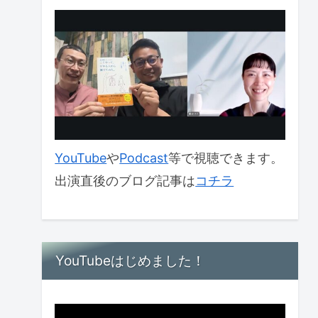
YouTube
や
Podcast
等で視聴できます。
出演直後のブログ記事は
コチラ
YouTubeはじめました！
動