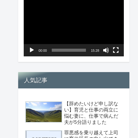
画
プ
レ
ー
ヤ
00:00
15:28
ー
人気記事
【辞めたいけど申し訳な
い】育児と仕事の両立に
悩む妻に、仕事で病んだ
夫が5分語りました
罪悪感を乗り越えて上司